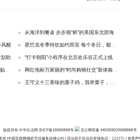
从海洋到餐桌 步步领“鲜”的美国东北部海
春风醒
星巴克冬季特饮如约而至 每个冬日，都有红色
计划助
“打卡朝阳”小程序在北京欢乐谷正式上线
京东生鲜爆品来袭，瓜果蔬鲜百亿补贴等你
网红地标万家丽的“时尚购物社交”新体验，潮
王守义十三香味的栗子鸡，我举栗子，你吃鸡
版权所有 中华生活网
京ICP备18088888号
京公网安备 440309020088888号
查询
|
中国互联网视听节目服务自律公约
| 违法和不良信息举报电话：12377|
|
免责声