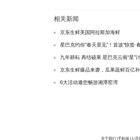
相关新闻
京东生鲜美国阿拉斯加海鲜
星巴克约你“春天里见”！首波“惊蛰·
九年耕耘 再结硕果 星巴克云南“星”
6大活动邀您畅游湘潭窑湾
关于我们
|
手机端
|
人员