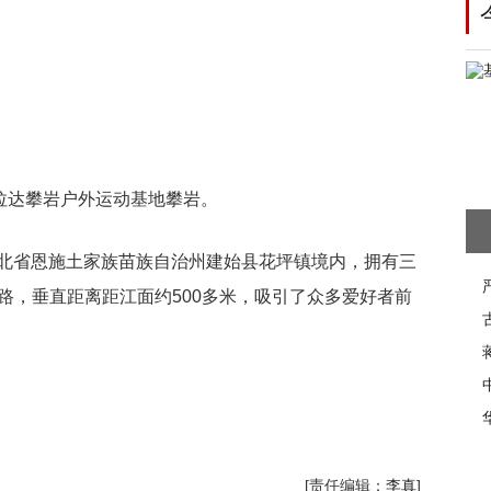
拉达攀岩户外运动基地攀岩。
北省恩施土家族苗族自治州建始县花坪镇境内，拥有三
岩线路，垂直距离距江面约500多米，吸引了众多爱好者前
[责任编辑：
李真
]