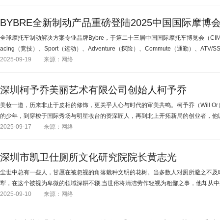
BYBRE全新制动产品重磅登陆2025中国国际摩博
全球摩托车制动解决方案专业品牌Bybre，于第二十三届中国国际摩托车博览会（CI
acing（竞技）、Sport（运动）、Adventure（探险）、Commute（通勤）、ATV
2025-09-19
来源：网络
深圳柯予乔美丽艺术有限公司创始人柯予乔
美妆一道，历来非止于皮相的修饰，更关乎人心与时代的审美共鸣。柯予乔（Will O
的少年，到穿梭于国际秀场与明星妆台的资深匠人，再到北上开拓新局的创业者，他以化
2025-09-17
来源：网络
深圳市凯卫仕厕所文化研究院院长黄志光
尘世中总有一些人，甘愿在被忽视的角落栽种文明的花树。当多数人对厕所避之不及
犁，在这个被视为卑微的领域深耕不辍;当世俗将清洁劳作轻视为粗鄙之事，他却从中掘得
2025-09-10
来源：网络