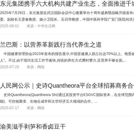
东元集团携手六大机构共建产业生态，全面推进千
2025年7月28日，东元集团在武汉国际会议中心隆重举办十周年盛典暨战略升级发
委、副校长王彦春教授、姚小卫院长、石召华教授，中国中医科学院广安门医院何庆勇.
2025-08-01
来源：中华生活网
兰巴斯：以营养革新践行当代养生之道
中国健康管理协会2023年发布的报告显示,中国亚健康人群占比达70%以上。饱受
人”。不过,由于现代生活工作节奏快,传统的养生方式费时费力,且营养不够全面,...
2025-07-25
来源：网络
人民网公示｜史诗Quantheora平台全球招募商务
史诗Quantheora(Quantheora Shi)通过其投资平台ESGVC国际资本，在全
能)、可控核聚变、生物合成学和太空经济五大领域的合作。...
2025-07-17
来源：网络
渝美滋手剥笋和香卤豆干