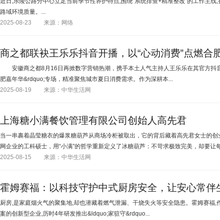
近日,乐陵公路分中心立足当前季节性养护特点,围绕“系统排查+精准整改”的工作主线
路域环境质量。...
2025-08-23
来源：网络
商之都联袂王乐乐抖音开播，以“心动消费”点燃合
安徽商之都8月16日再掀数字营销热潮，携手本土人气主持人王乐乐在其官方抖音直播
肥嘉年华&rdquo;专场，精准聚焦城市夏日消费需求。作为深耕本...
2025-08-19
来源：中华生活网
上海糖小满餐饮管理有限公司创始人高先君
当一串裹着晶莹糖衣的爆浆糖葫芦从商场冷柜被取出，它的背后藏着高先君女士的创业
网企业的工科硕士，用“小满”的哲学重新定义了冰糖葫芦：不苛求极致完美，却要让每.
2025-08-15
来源：中华生活网
霍姆赛福：以科技守护中式厨房安全，让安心常伴
厨房,是家庭烟火气的聚集地,却也潜藏着燃气泄漏、干烧失火等安全隐患。霍姆赛福
案的创新型企业,历时4年研发推出&ldquo;家驻守&rdquo...