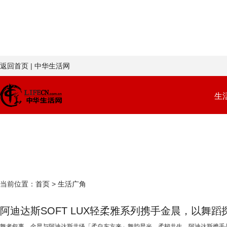
返回首页
|
中华生活网
生
生活视觉
生活广角
生活一线
今日关注
当前位置：
首页
>
生活广角
阿迪达斯SOFT LUX轻柔雅系列携手金晨，以舞
舞者叙事，金晨与阿迪达斯共绎「柔自东方来」舞韵晨光，柔韧共生。阿迪达斯携手