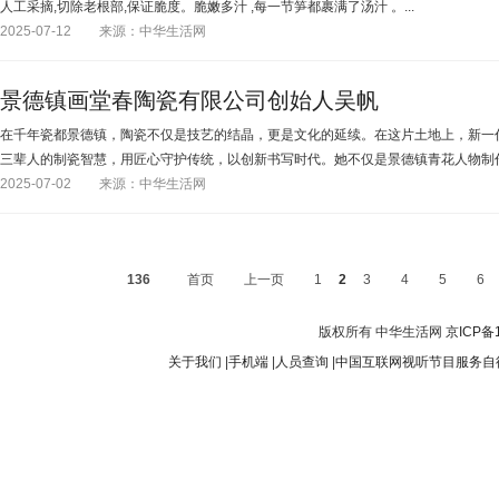
人工采摘,切除老根部,保证脆度。脆嫩多汁 ,每一节笋都裹满了汤汁 。...
2025-07-12
来源：中华生活网
景德镇画堂春陶瓷有限公司创始人吴帆
在千年瓷都景德镇，陶瓷不仅是技艺的结晶，更是文化的延续。在这片土地上，新一
三辈人的制瓷智慧，用匠心守护传统，以创新书写时代。她不仅是景德镇青花人物制作技
2025-07-02
来源：中华生活网
136
首页
上一页
1
2
3
4
5
6
版权所有 中华生活网
京ICP备
关于我们
|
手机端
|
人员查询
|
中国互联网视听节目服务自